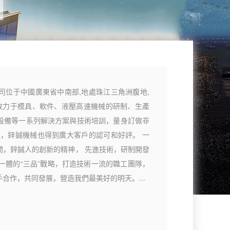
公司位于中國廣東省中南部,地處珠江三角洲腹地,
期致力于模具、軟件、液壓高速機械的研制、生產
設備等一系列解決方案與技術培訓，量身訂做非
先，鋅鋮機械也得到廣大客戶的認可和好評。 一
問，鋅鋮人的創新的精神， 先進技術，研制開發
”為一體的“三品”戰略，打造技術一流的職工團隊，
合作，共同發展，營造我們最美好的明天。...