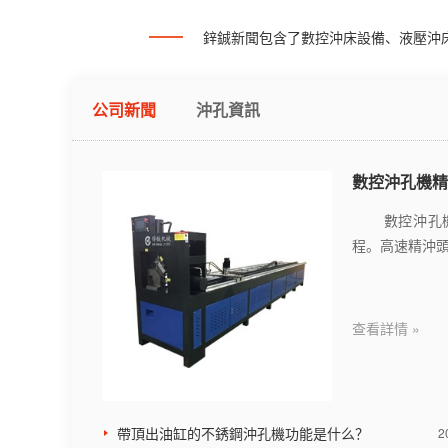
鋅鋮新聞包含了數控沖床設備、液壓沖
公司新聞
沖孔資訊
數控沖孔機精
數控沖孔機沒
程。高速精沖頭
查看詳情 »
帶頂出油缸的不銹鋼沖孔機功能是什么？
2