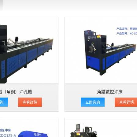
鐵（角鋼）沖孔機
角鐵數控沖床
詢
查看詳情
立即咨詢
查看詳情