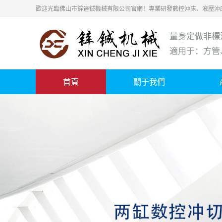
歡迎光臨佛山市鋅達鋮機械有限公司官網！專業研發數控沖床、液壓沖
量身定做非標
適用于：方管
首頁
關于我們