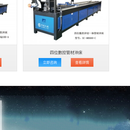
四位數控管材沖床
立即咨詢
查看詳情