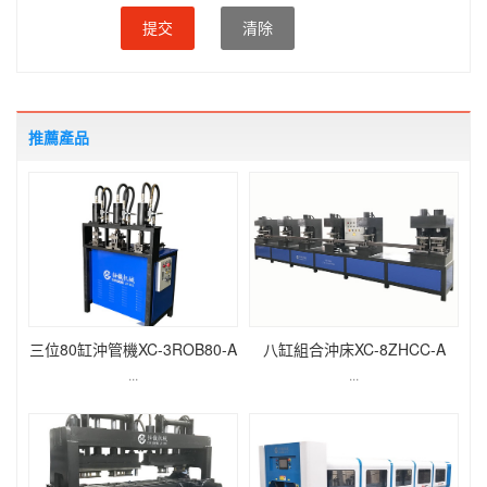
提交
清除
推薦產品
三位80缸沖管機XC-3ROB80-A
八缸組合沖床XC-8ZHCC-A
...
...