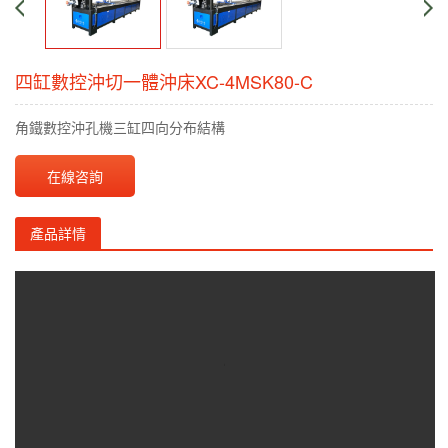
四缸數控沖切一體沖床XC-4MSK80-C
角鐵數控沖孔機三缸四向分布結構
在線咨詢
產品詳情