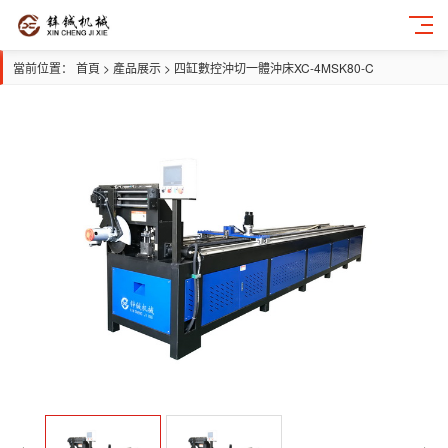
當前位置：
首頁
>
產品展示
>
四缸數控沖切一體沖床XC-4MSK80-C