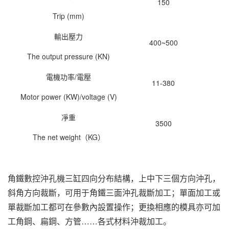
150
Trip (mm)
輸出壓力
400~500
The output pressure (KN)
電機功率/電壓
11-380
Motor power (KW)/voltage (V)
凈重
3500
The net weight（KG）
角鐵
數控沖孔機
三缸四向分布結構，上中下三個方向沖孔，
斜角方向裁斷，可用于角鐵三面沖孔裁斷加工；單面加工或
單裁斷加工都可在參數內設置操作；更換相應的模具亦可加
工角鋼、扁鋼、方管……各式材料沖裁加工。