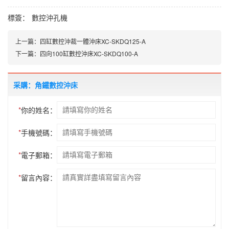
標簽：
數控沖孔機
上一篇：
四缸數控沖裁一體沖床XC-SKDQ125-A
下一篇：
四向100缸數控沖床XC-SKDQ100-A
采購：角鐵數控沖床
*
你的姓名：
*
手機號碼：
*
電子郵箱：
*
留言內容：